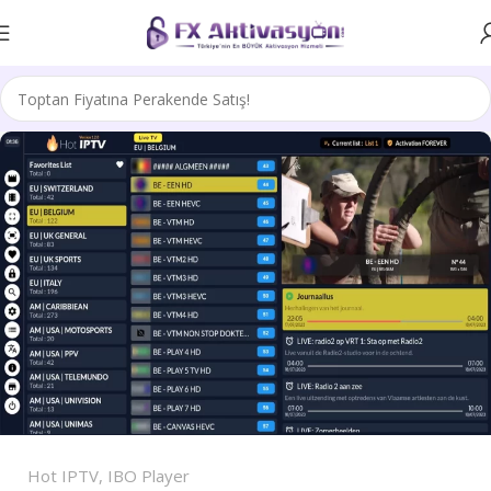
Hot IPTV
,
IBO Player