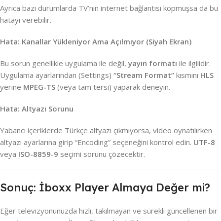
Ayrıca bazı durumlarda TV’nin internet bağlantısı kopmuşsa da bu
hatayı verebilir.
Hata: Kanallar Yükleniyor Ama Açılmıyor (Siyah Ekran)
Bu sorun genellikle uygulama ile değil,
yayın formatı
ile ilgilidir.
Uygulama ayarlarından (Settings)
“Stream Format”
kısmını
HLS
yerine
MPEG-TS
(veya tam tersi) yaparak deneyin.
Hata: Altyazı Sorunu
Yabancı içeriklerde Türkçe altyazı çıkmıyorsa, video oynatılırken
altyazı ayarlarına girip “Encoding” seçeneğini kontrol edin.
UTF-8
veya
ISO-8859-9
seçimi sorunu çözecektir.
Sonuç: İboxx Player Almaya Değer mi?
Eğer televizyonunuzda hızlı, takılmayan ve sürekli güncellenen bir