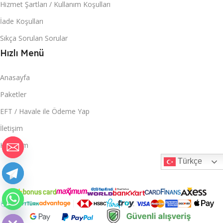
Hizmet Şartları / Kullanım Koşulları
İade Koşulları
Sıkça Sorulan Sorular
Hızlı Menü
Anasayfa
Paketler
EFT / Havale ile Ödeme Yap
İletişim
Hesabım
Türkçe
haty
Hide