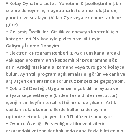
* Kolay Oynatma Listesi Yönetimi: Kişiselleştirilmiş bir
izleme deneyimi için oynatma listelerinizi oluşturun,
yönetin ve sıralayın (A’dan Z’ye veya eklenme tarihine
göre).
* Gelişmiş Özellikler: Gizlilik ve ebeveyn kontrolü için
kategorileri PIN koduyla gizleyin ve kilitleyin.
Gelişmiş İzleme Deneyimi:
* Elektronik Program Rehberi (EPG): Tüm kanallardaki
yaklaşan programların kapsamlı bir programına göz
atın. Aradığınızı kanala, zamana veya türe göre kolayca
bulun. Ayrıntılı program açıklamalarını görün ve canlı ve
arşiv içerikleri arasında sorunsuz bir şekilde geçiş yapın.
* Çoklu Dil Desteği: Uygulamanın çok dilli arayüzü ve
altyazı seçenekleriyle (birden fazla dilde mevcuttur)
içeriğinizin keyfini tercih ettiğiniz dilde çıkarın. Artık
sağdan sola okunan dillerde kullanıcı deneyimini
optimize etmek için yeni bir RTL düzeni sunuluyor.
* Oyuncu Özelliği: En sevdiğiniz film ve dizilerin
arkasındaki yetenekler hakkında daha fazla bilgi edinin.