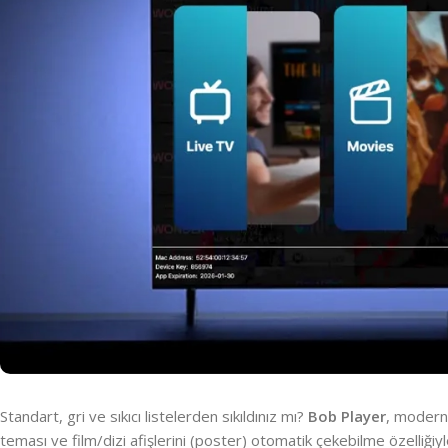
Standart, gri ve sıkıcı listelerden sıkıldınız mı?
Bob Player
, modern 
teması ve film/dizi afişlerini (poster) otomatik çekebilme özelliğiy