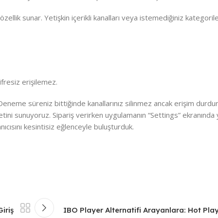
özellik sunar. Yetişkin içerikli kanalları veya istemediğiniz kategorile
ifresiz erişilemez.
 Deneme süreniz bittiğinde kanallarınız silinmez ancak erişim durdur
metini sunuyoruz. Sipariş verirken uygulamanın “Settings” ekranınd
nıcısını kesintisiz eğlenceyle buluşturduk.
iriş
IBO Player Alternatifi Arayanlara: Hot Play