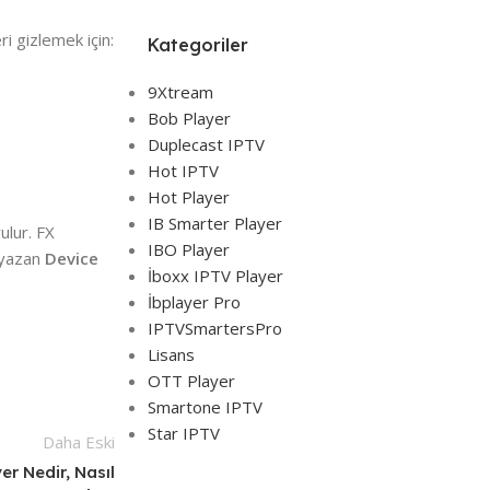
ri gizlemek için:
Kategoriler
9Xtream
Bob Player
Duplecast IPTV
Hot IPTV
Hot Player
IB Smarter Player
ulur. FX
IBO Player
a yazan
Device
İboxx IPTV Player
İbplayer Pro
IPTVSmartersPro
Lisans
OTT Player
Smartone IPTV
Star IPTV
Daha Eski
er Nedir, Nasıl