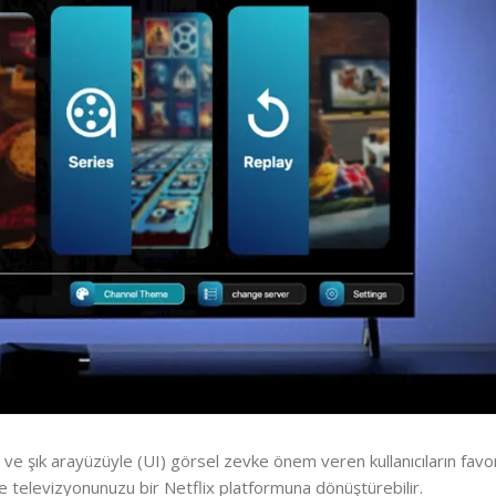
ve şık arayüzüyle (UI) görsel zevke önem veren kullanıcıların favor
le televizyonunuzu bir Netflix platformuna dönüştürebilir.