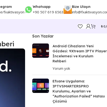
legram
Whatsapp
Bize Ulaşın
me/fxaktivasyon
+90 507 619 6563
info@fxaktivasyon.c
₺
0,
Son Yazılar
hberi
Android Cihazların Yeni
Gözdesi: 9Xtream IPTV Player
İncelemesi ve Kurulum
Rehberi
Yorum yok
Efsane Uygulama:
IPTVSMARTERSPRO
Kurulumu, Ayarları ve
“Authorization Failed” Hatası
Çözümü