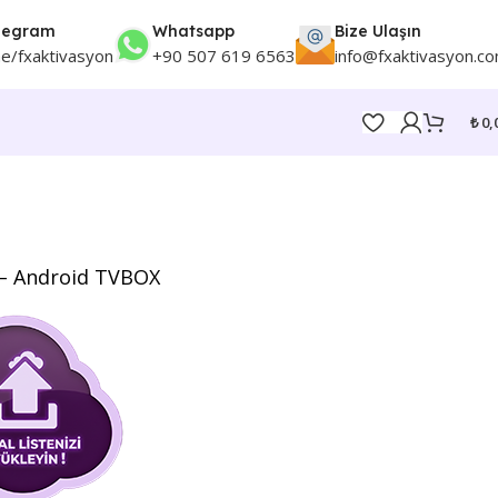
legram
Whatsapp
Bize Ulaşın
me/fxaktivasyon
+90 507 619 6563
info@fxaktivasyon.c
₺
0,
 – Android TVBOX