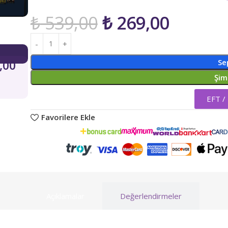
₺
539,00
₺
269,00
Se
,00
Şim
EFT /
Favorilere Ekle
Açıklamalar
Değerlendirmeler