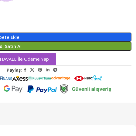
pete Ekle
di Satın Al
 HAVALE İle Ödeme Yap
Paylaş: