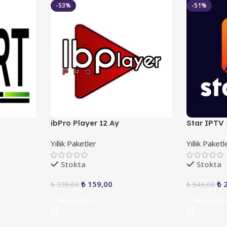
-53%
-51%
ibPro Player 12 Ay
Star IPTV 
Yıllık Paketler
Yıllık Paketl
Stokta
Stokta
₺
159,00
₺
2
₺
339,00
₺
549,00
Sepete Ekle
Sepete Ekl