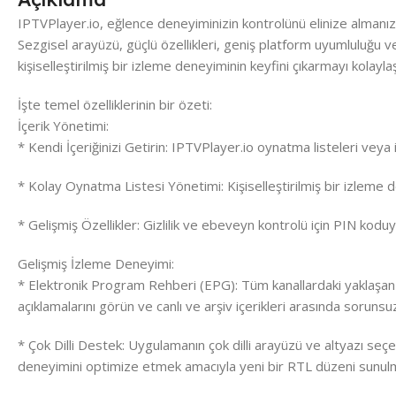
IPTVPlayer.io, eğlence deneyiminizin kontrolünü elinize almanızı
Sezgisel arayüzü, güçlü özellikleri, geniş platform uyumluluğu v
kişiselleştirilmiş bir izleme deneyiminin keyfini çıkarmayı kolaylaşt
İşte temel özelliklerinin bir özeti:
İçerik Yönetimi:
* Kendi İçeriğinizi Getirin: IPTVPlayer.io oynatma listeleri veya i
* Kolay Oynatma Listesi Yönetimi: Kişiselleştirilmiş bir izleme d
* Gelişmiş Özellikler: Gizlilik ve ebeveyn kontrolü için PIN koduyla
Gelişmiş İzleme Deneyimi:
* Elektronik Program Rehberi (EPG): Tüm kanallardaki yaklaşan p
açıklamalarını görün ve canlı ve arşiv içerikleri arasında sorunsuz
* Çok Dilli Destek: Uygulamanın çok dilli arayüzü ve altyazı seçene
deneyimini optimize etmek amacıyla yeni bir RTL düzeni sunulm