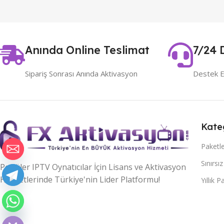
Anında Online Teslimat
7/24 
Sipariş Sonrası Anında Aktivasyon
Destek E
Kate
Paketl
Sınırsı
Popüler IPTV Oynatıcılar İçin Lisans ve Aktivasyon
Hizmetlerinde Türkiye'nin Lider Platformu!
Yıllık P
haty
Hide