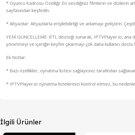
* Oyuncu Kadrosu Özelliği: En sevdiğiniz filmlerin ve dizilerin ar
sayfasından keşfedin.
* Altyazılar: Altyazılarla erişilebilirliği ve anlamayı geliştirin. 
YENİ GÜNCELLEME: RTL desteği sunarak, IPTVPlayer.io, ana dili 
yönetmeyi ve içeriğin keyfini çıkarmayı çok daha kullanıcı dostu h
Ek Notlar:
* Bazı özellikler, oynatma listesi sağlayıcınız tarafından sağlanan i
* IPTVPlayer.io oynatma listelerinizi kontrol etmez, bu nedenle o
İlgili Ürünler