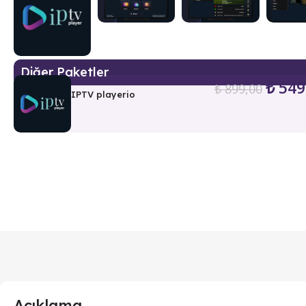
Diğer Paketler
₺
549
₺
899,00
IPTV playerio
Açıklama