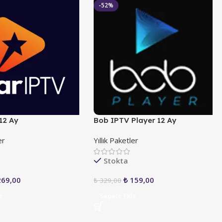
-52%
12 Ay
Bob IPTV Player 12 Ay
er
Yıllık Paketler
Stokta
69,00
₺
159,00
₺
329,00
e
Sepete Ekle