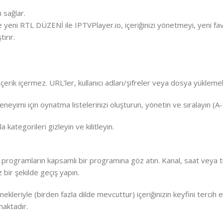
 sağlar.
e yeni RTL DÜZENİ ile IPTVPlayer.io, içeriğinizi yönetmeyi, yeni fav
ırır.
çerik içermez. URL’ler, kullanıcı adları/şifreler veya dosya yüklemele
eneyimi için oynatma listelerinizi oluşturun, yönetin ve sıralayın (
 kategorileri gizleyin ve kilitleyin.
rogramların kapsamlı bir programına göz atın. Kanal, saat veya tür
 bir şekilde geçiş yapın.
kleriyle (birden fazla dilde mevcuttur) içeriğinizin keyfini tercih etti
aktadır.