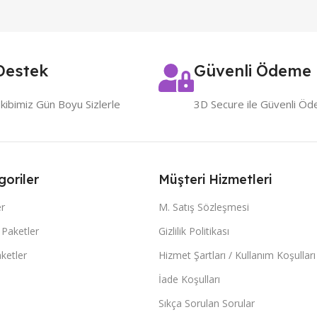
Destek
Güvenli Ödeme
kibimiz Gün Boyu Sizlerle
3D Secure ile Güvenli Ö
goriler
Müşteri Hizmetleri
er
M. Satış Sözleşmesi
z Paketler
Gizlilik Politikası
aketler
Hizmet Şartları / Kullanım Koşulları
İade Koşulları
Sıkça Sorulan Sorular