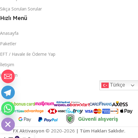
Sıkça Sorulan Sorular
Hızlı Menü
Anasayfa
Paketler
EFT / Havale ile Ödeme Yap
İletişim
Hesabım
Türkçe
haty
Hide
FX Aktivasyon
© 2020-2026
| Tüm Hakları Saklıdır.